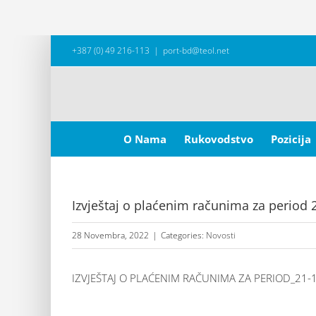
Skip
+387 (0) 49 216-113
|
port-bd@teol.net
to
content
Search
for:
O Nama
Rukovodstvo
Pozicija
Izvještaj o plaćenim računima za period 
28 Novembra, 2022
|
Categories:
Novosti
IZVJEŠTAJ O PLAĆENIM RAČUNIMA ZA PERIOD_21-