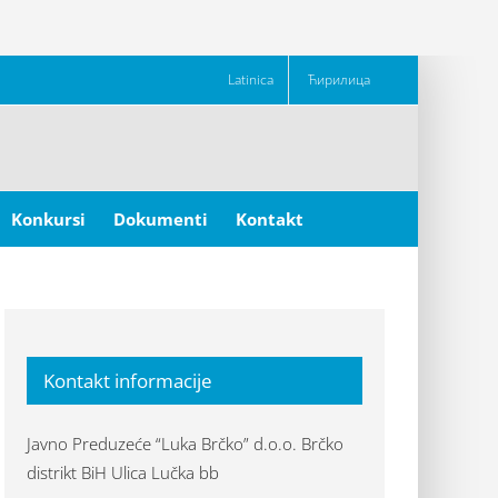
Latinica
Ћирилица
Konkursi
Dokumenti
Kontakt
Kontakt informacije
Javno Preduzeće “Luka Brčko” d.o.o. Brčko
distrikt BiH Ulica Lučka bb