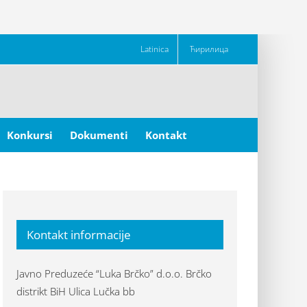
Latinica
Ћирилица
Konkursi
Dokumenti
Kontakt
Kontakt informacije
Javno Preduzeće “Luka Brčko” d.o.o. Brčko
distrikt BiH Ulica Lučka bb