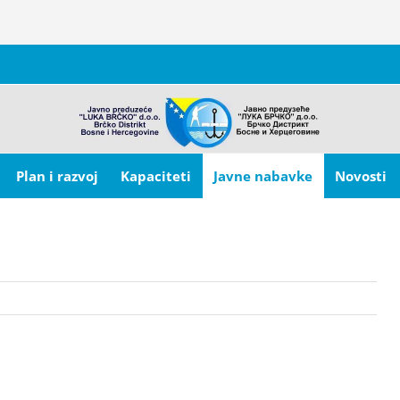
Plan i razvoj
Kapaciteti
Javne nabavke
Novosti