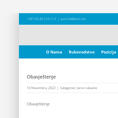
Skip
+387 (0) 49 216-113
|
port-bd@teol.net
to
content
Search
for:
O Nama
Rukovodstvo
Pozicija
Obavještenje
10 Novembra, 2022
|
Categories:
Javne nabavke
Obavještenje