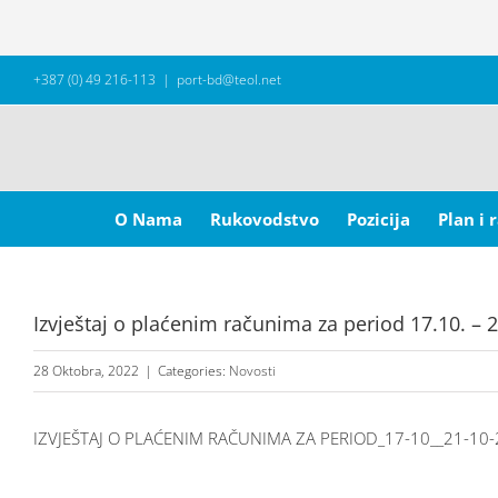
Skip
+387 (0) 49 216-113
|
port-bd@teol.net
to
content
Search
for:
O Nama
Rukovodstvo
Pozicija
Plan i 
Izvještaj o plaćenim računima za period 17.10. – 
28 Oktobra, 2022
|
Categories:
Novosti
IZVJEŠTAJ O PLAĆENIM RAČUNIMA ZA PERIOD_17-10__21-10