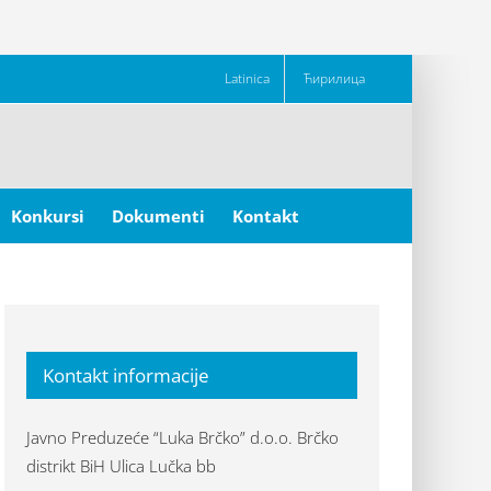
Latinica
Ћирилица
Konkursi
Dokumenti
Kontakt
Kontakt informacije
Javno Preduzeće “Luka Brčko” d.o.o. Brčko
distrikt BiH Ulica Lučka bb