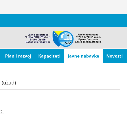
Plan i razvoj
Kapaciteti
Javne nabavke
Novosti
 (užad)
2.