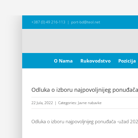
Skip
+387 (0) 49 216-113
|
port-bd@teol.net
to
content
Search
for:
O Nama
Rukovodstvo
Pozicija
Odluka o izboru najpovoljnijeg ponuđača
22 Jula, 2022
|
Categories:
Javne nabavke
Odluka o izboru najpovoljnijeg ponuđača -užad 202