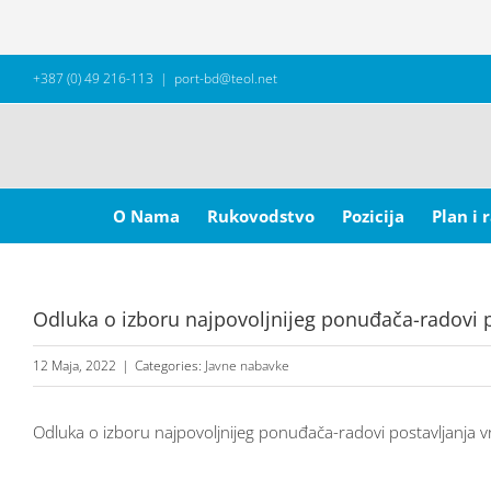
Skip
+387 (0) 49 216-113
|
port-bd@teol.net
to
content
Search
for:
O Nama
Rukovodstvo
Pozicija
Plan i 
Odluka o izboru najpovoljnijeg ponuđača-radovi p
12 Maja, 2022
|
Categories:
Javne nabavke
Odluka o izboru najpovoljnijeg ponuđača-radovi postavljanja v