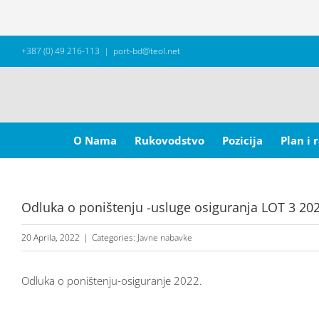
Skip
+387 (0) 49 216-113
|
port-bd@teol.net
to
content
Search
for:
O Nama
Rukovodstvo
Pozicija
Plan i 
Odluka o poništenju -usluge osiguranja LOT 3 202
20 Aprila, 2022
|
Categories:
Javne nabavke
Odluka o poništenju-osiguranje 2022.