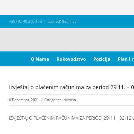
Skip
+387 (0) 49 216-113
|
port-bd@teol.net
to
content
Search
for:
O Nama
Rukovodstvo
Pozicija
Plan i 
Izvještaj o plaćenim računima za period 29.11. – 
8 Decembra, 2021
|
Categories:
Novosti
IZVJEŠTAJ O PLAĆENIM RAČUNIMA ZA PERIOD_29-11__03-12