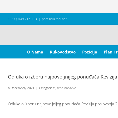
Skip
+387 (0) 49 216-113
|
port-bd@teol.net
to
content
Search
for:
O Nama
Rukovodstvo
Pozicija
Plan i 
Odluka o izboru najpovoljnijeg ponuđača Revizija
6 Decembra, 2021
|
Categories:
Javne nabavke
Odluka o izboru najpovoljnijeg ponuđača-Revizija poslovanja 