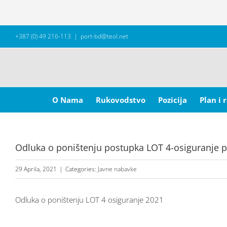
Skip
+387 (0) 49 216-113
|
port-bd@teol.net
to
content
Search
for:
O Nama
Rukovodstvo
Pozicija
Plan i 
Odluka o poništenju postupka LOT 4-osiguranje p
29 Aprila, 2021
|
Categories:
Javne nabavke
Odluka o poništenju LOT 4 osiguranje 2021