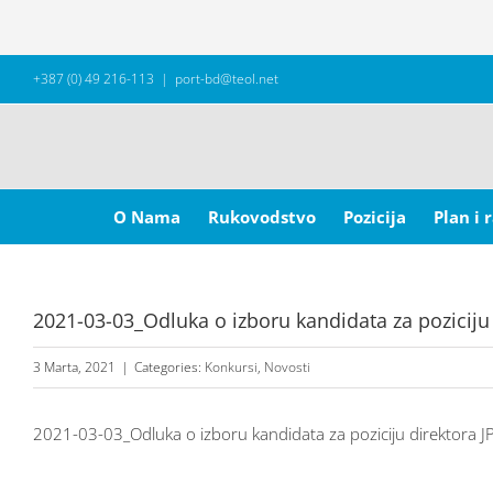
Skip
+387 (0) 49 216-113
|
port-bd@teol.net
to
content
Search
for:
O Nama
Rukovodstvo
Pozicija
Plan i 
2021-03-03_Odluka o izboru kandidata za poziciju
3 Marta, 2021
|
Categories:
Konkursi
,
Novosti
2021-03-03_Odluka o izboru kandidata za poziciju direktora J