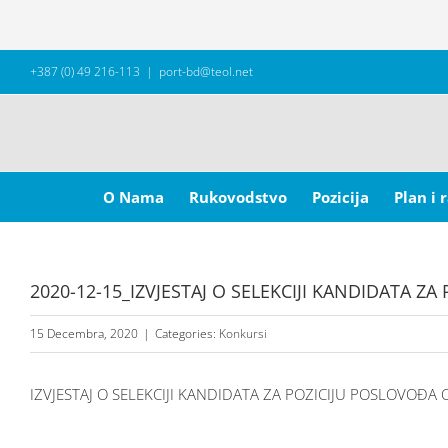
Skip
+387 (0) 49 216-113
|
port-bd@teol.net
to
content
Search
for:
O Nama
Rukovodstvo
Pozicija
Plan i 
2020-12-15_IZVJESTAJ O SELEKCIJI KANDIDATA Z
15 Decembra, 2020
|
Categories:
Konkursi
IZVJESTAJ O SELEKCIJI KANDIDATA ZA POZICIJU POSLOVOĐA