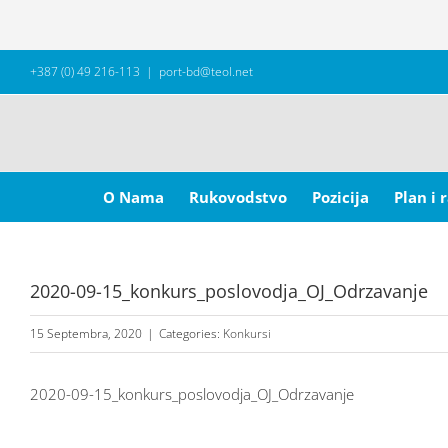
Skip
+387 (0) 49 216-113
|
port-bd@teol.net
to
content
Search
for:
O Nama
Rukovodstvo
Pozicija
Plan i 
2020-09-15_konkurs_poslovodja_OJ_Odrzavanje
15 Septembra, 2020
|
Categories:
Konkursi
2020-09-15_konkurs_poslovodja_OJ_Odrzavanje