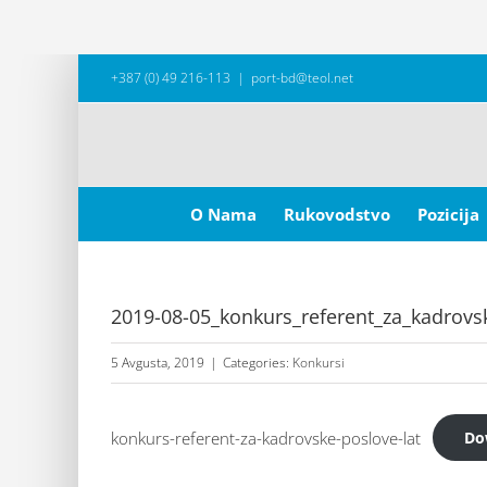
Skip
+387 (0) 49 216-113
|
port-bd@teol.net
to
content
Search
for:
O Nama
Rukovodstvo
Pozicija
2019-08-05_konkurs_referent_za_kadrovsk
5 Avgusta, 2019
|
Categories:
Konkursi
konkurs-referent-za-kadrovske-poslove-lat
Do