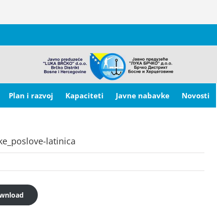
Plan i razvoj
Kapaciteti
Javne nabavke
Novosti
e_poslove-latinica
wnload