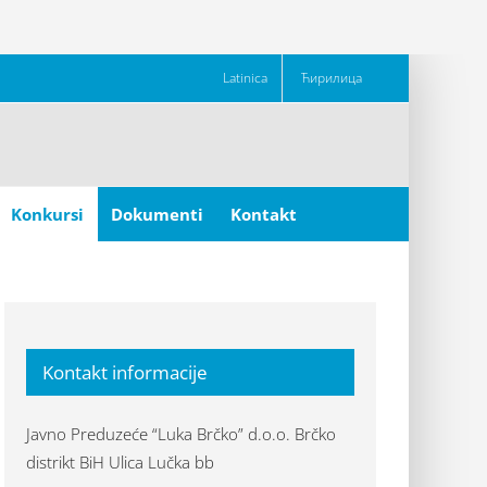
Latinica
Ћирилица
Konkursi
Dokumenti
Kontakt
Kontakt informacije
Javno Preduzeće “Luka Brčko” d.o.o. Brčko
distrikt BiH Ulica Lučka bb