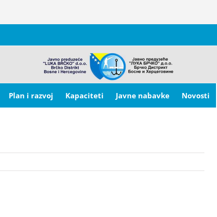
Plan i razvoj
Kapaciteti
Javne nabavke
Novosti