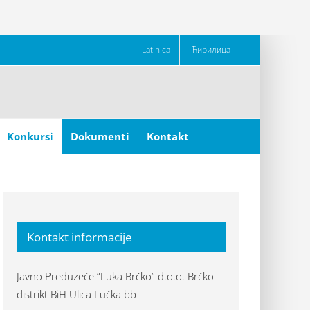
Latinica
Ћирилица
Konkursi
Dokumenti
Kontakt
Kontakt informacije
Javno Preduzeće “Luka Brčko” d.o.o. Brčko
distrikt BiH Ulica Lučka bb