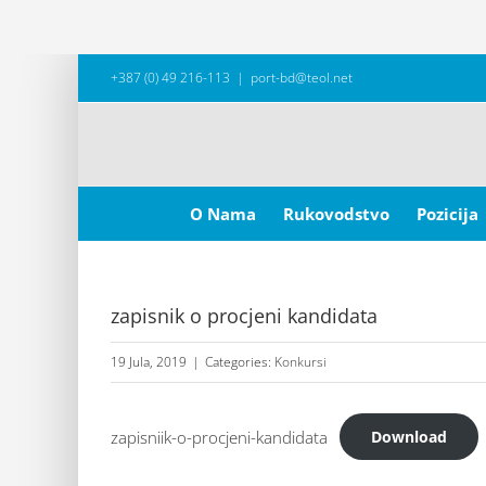
Skip
+387 (0) 49 216-113
|
port-bd@teol.net
to
content
Search
for:
O Nama
Rukovodstvo
Pozicija
zapisnik o procjeni kandidata
19 Jula, 2019
|
Categories:
Konkursi
zapisniik-o-procjeni-kandidata
Download