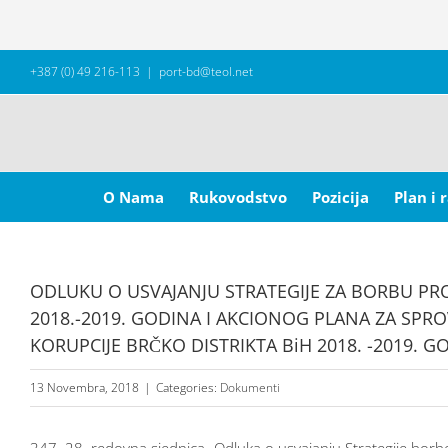
Skip
+387 (0) 49 216-113
|
port-bd@teol.net
to
content
Search
for:
O Nama
Rukovodstvo
Pozicija
Plan i 
ODLUKU O USVAJANJU STRATEGIJE ZA BORBU PRO
2018.-2019. GODINA I AKCIONOG PLANA ZA SPR
KORUPCIJE BRČKO DISTRIKTA BiH 2018. -2019. G
13 Novembra, 2018
|
Categories:
Dokumenti