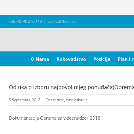
Skip
+387 (0) 49 216-113
|
port-bd@teol.net
to
content
Search
for:
O Nama
Rukovodstvo
Pozicija
Plan i 
Odluka o izboru najpovoljnijeg ponuđača(Oprema
5 Septembra, 2018
|
Categories:
Javne nabavke
Dokumentacija Oprema za videonadzor 2018.