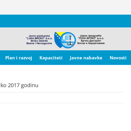
Plan i razvoj
Kapaciteti
Javne nabavke
Novosti
rčko 2017 godinu