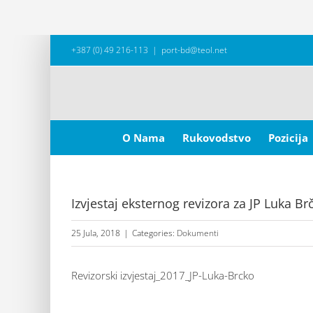
Skip
+387 (0) 49 216-113
|
port-bd@teol.net
to
content
Search
for:
O Nama
Rukovodstvo
Pozicija
Izvjestaj eksternog revizora za JP Luka B
25 Jula, 2018
|
Categories:
Dokumenti
Revizorski izvjestaj_2017_JP-Luka-Brcko