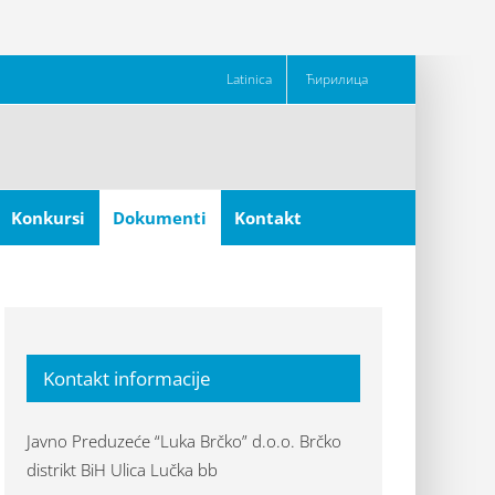
Latinica
Ћирилица
Konkursi
Dokumenti
Kontakt
Kontakt informacije
Javno Preduzeće “Luka Brčko” d.o.o. Brčko
distrikt BiH Ulica Lučka bb