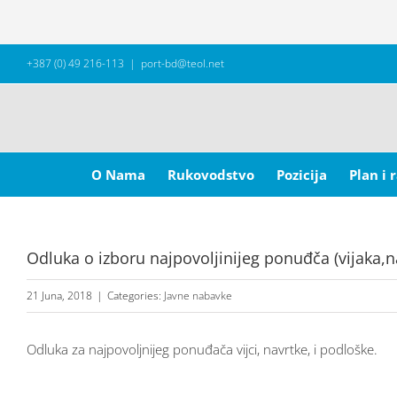
Skip
+387 (0) 49 216-113
|
port-bd@teol.net
to
content
Search
for:
O Nama
Rukovodstvo
Pozicija
Plan i 
Odluka o izboru najpovoljinijeg ponuđča (vijaka,na
21 Juna, 2018
|
Categories:
Javne nabavke
Odluka za najpovoljnijeg ponuđača vijci, navrtke, i podloške.