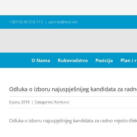
Skip
+387 (0) 49 216-113
|
port-bd@teol.net
to
content
Search
for:
O Nama
Rukovodstvo
Pozicija
Plan i 
Odluka o izboru najuspješnijeg kandidata za radn
6 Juna, 2018
|
Categories:
Konkursi
Odluka o izboru najuspješnijeg kandidata za radno mjesto-Elek