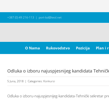
Skip
+387 (0) 49 216-113
|
port-bd@teol.net
to
content
Search
for:
O Nama
Rukovodstvo
Pozicija
Plan i 
Odluka o izboru najuspjesnijeg kandidata Tehničk
5 Juna, 2018
|
Categories:
Konkursi
Odluka o izboru-najuspjesnijeg-kandidata-Tehnički sekretar p