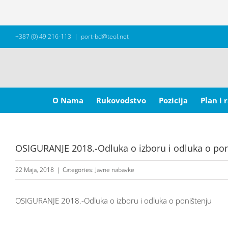
Skip
+387 (0) 49 216-113
|
port-bd@teol.net
to
content
Search
for:
O Nama
Rukovodstvo
Pozicija
Plan i 
OSIGURANJE 2018.-Odluka o izboru i odluka o pon
22 Maja, 2018
|
Categories:
Javne nabavke
OSIGURANJE 2018.-Odluka o izboru i odluka o poništenju