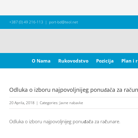
Skip
+387 (0) 49 216-113
|
port-bd@teol.net
to
content
Search
for:
O Nama
Rukovodstvo
Pozicija
Plan i 
Odluka o izboru najpovoljnijeg ponuđača za račun
20 Aprila, 2018
|
Categories:
Javne nabavke
Odluka o izboru najpovoljnijeg ponuđača za računare.