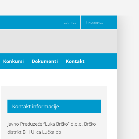
Latinica
Ћирилица
Konkursi
Dokumenti
Kontakt
Kontakt informacije
Javno Preduzeće “Luka Brčko” d.o.o. Brčko
distrikt BiH Ulica Lučka bb