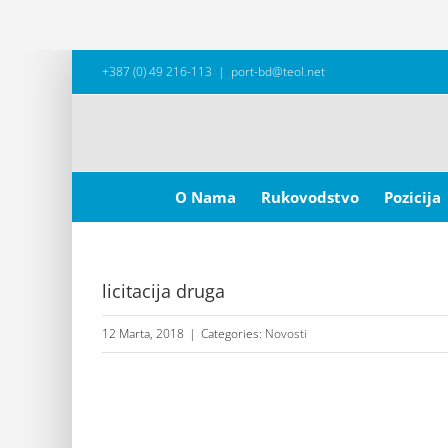
Skip
+387 (0) 49 216-113
|
port-bd@teol.net
to
content
Search
for:
O Nama
Rukovodstvo
Pozicija
licitacija druga
12 Marta, 2018
|
Categories:
Novosti