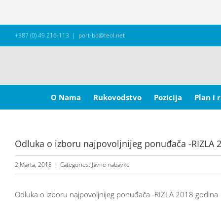
Skip
+387 (0) 49 216-113
|
port-bd@teol.net
to
content
Search
for:
O Nama
Rukovodstvo
Pozicija
Plan i 
Odluka o izboru najpovoljnijeg ponuđača -RIZLA 
2 Marta, 2018
|
Categories:
Javne nabavke
Odluka o izboru najpovoljnijeg ponuđača -RIZLA 2018 godina