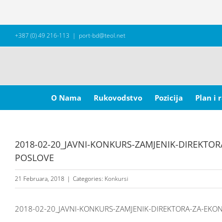
Skip
+387 (0) 49 216-113
|
port-bd@teol.net
to
content
Search
for:
O Nama
Rukovodstvo
Pozicija
Plan i 
2018-02-20_JAVNI-KONKURS-ZAMJENIK-DIREKTO
POSLOVE
21 Februara, 2018
|
Categories:
Konkursi
2018-02-20_JAVNI-KONKURS-ZAMJENIK-DIREKTORA-ZA-EKO