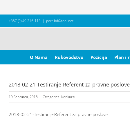
Skip
+387 (0) 49 216-113
|
port-bd@teol.net
to
content
Search
for:
O Nama
Rukovodstvo
Pozicija
Plan i 
2018-02-21-Testiranje-Referent-za-pravne poslove
19 Februara, 2018
|
Categories:
Konkursi
2018-02-21-Testiranje-Referent za pravne poslove