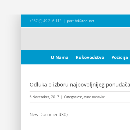
Skip
+387 (0) 49 216-113
|
port-bd@teol.net
to
content
Search
for:
O Nama
Rukovodstvo
Pozicija
Odluka o izboru najpovoljnijeg ponuđača 
6 Novembra, 2017
|
Categories:
Javne nabavke
New Document(30)