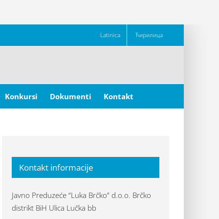
Latinica
Ћирилица
Konkursi
Dokumenti
Kontakt
Kontakt informacije
Javno Preduzeće “Luka Brčko” d.o.o. Brčko
distrikt BiH Ulica Lučka bb