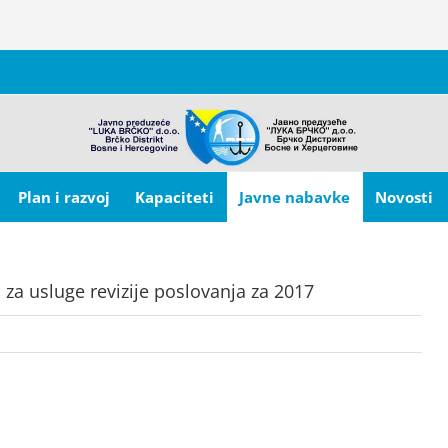
Plan i razvoj
Kapaciteti
Javne nabavke
Novosti
za usluge revizije poslovanja za 2017