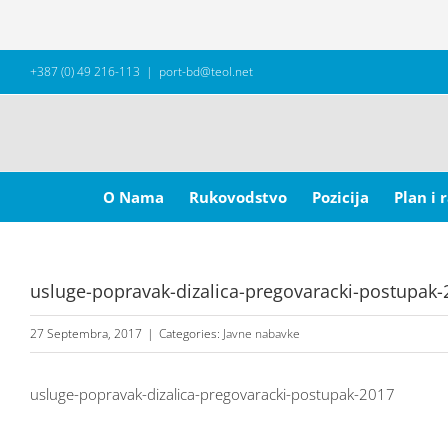
Skip
+387 (0) 49 216-113
|
port-bd@teol.net
to
content
Search
for:
O Nama
Rukovodstvo
Pozicija
Plan i 
usluge-popravak-dizalica-pregovaracki-postupak-
27 Septembra, 2017
|
Categories:
Javne nabavke
usluge-popravak-dizalica-pregovaracki-postupak-2017