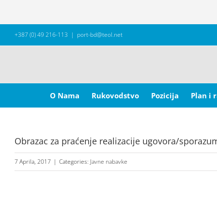
Skip
+387 (0) 49 216-113
|
port-bd@teol.net
to
content
Search
for:
O Nama
Rukovodstvo
Pozicija
Plan i 
Obrazac za praćenje realizacije ugovora/sporazu
7 Aprila, 2017
|
Categories:
Javne nabavke