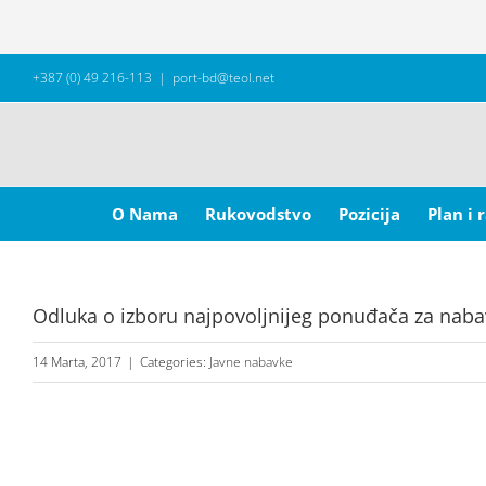
Skip
+387 (0) 49 216-113
|
port-bd@teol.net
to
content
Search
for:
O Nama
Rukovodstvo
Pozicija
Plan i 
Odluka o izboru najpovoljnijeg ponuđača za nabav
14 Marta, 2017
|
Categories:
Javne nabavke