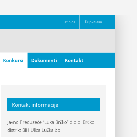
Latinica
Ћирилица
Konkursi
Dokumenti
Kontakt
Kontakt informacije
Javno Preduzeće “Luka Brčko” d.o.o. Brčko
distrikt BiH Ulica Lučka bb