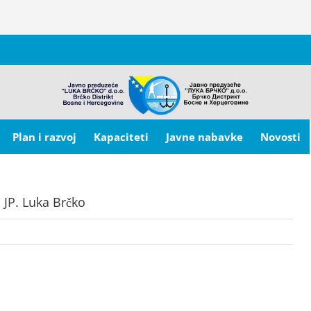
Plan i razvoj
Kapaciteti
Javne nabavke
Novosti
a JP. Luka Brčko