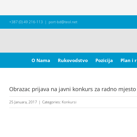
Skip
+387 (0) 49 216-113
|
port-bd@teol.net
to
content
Search
for:
O Nama
Rukovodstvo
Pozicija
Plan i 
Obrazac prijava na javni konkurs za radno mjesto 
25 Januara, 2017
|
Categories:
Konkursi