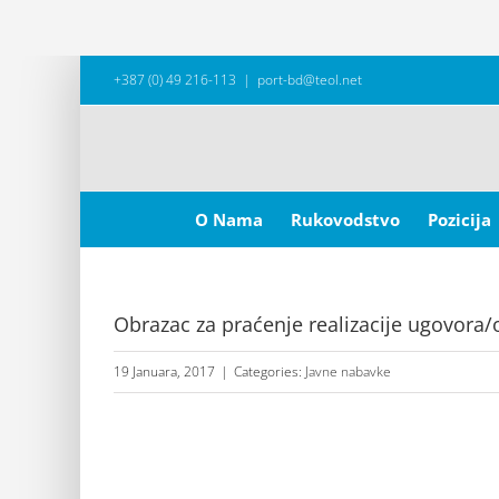
Skip
+387 (0) 49 216-113
|
port-bd@teol.net
to
content
Search
for:
O Nama
Rukovodstvo
Pozicija
Obrazac za praćenje realizacije ugovora
19 Januara, 2017
|
Categories:
Javne nabavke