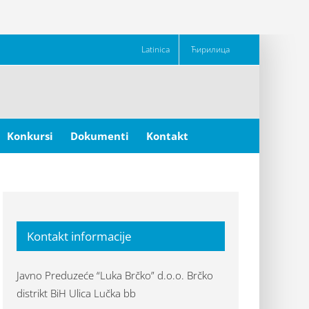
Latinica
Ћирилица
Konkursi
Dokumenti
Kontakt
Kontakt informacije
Javno Preduzeće “Luka Brčko” d.o.o. Brčko
distrikt BiH Ulica Lučka bb