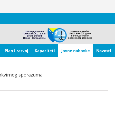
Plan i razvoj
Kapaciteti
Javne nabavke
Novosti
/okvirnog sporazuma