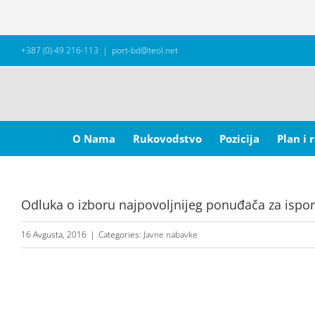
Skip
+387 (0) 49 216-113
|
port-bd@teol.net
to
content
Search
for:
O Nama
Rukovodstvo
Pozicija
Plan i 
Odluka o izboru najpovoljnijeg ponuđača za ispor
16 Avgusta, 2016
|
Categories:
Javne nabavke