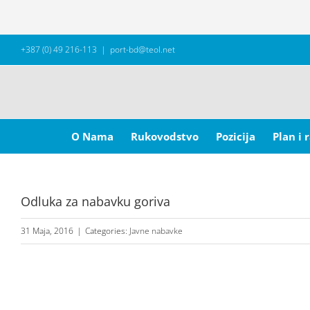
Skip
+387 (0) 49 216-113
|
port-bd@teol.net
to
content
Search
for:
O Nama
Rukovodstvo
Pozicija
Plan i 
Odluka za nabavku goriva
31 Maja, 2016
|
Categories:
Javne nabavke