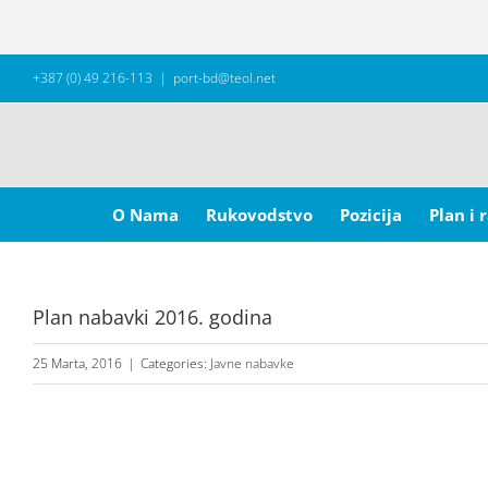
Skip
+387 (0) 49 216-113
|
port-bd@teol.net
to
content
Search
for:
O Nama
Rukovodstvo
Pozicija
Plan i 
Plan nabavki 2016. godina
25 Marta, 2016
|
Categories:
Javne nabavke