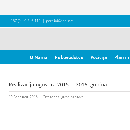
Skip
+387 (0) 49 216-113
|
port-bd@teol.net
to
content
Search
for:
O Nama
Rukovodstvo
Pozicija
Plan i 
Realizacija ugovora 2015. – 2016. godina
19 Februara, 2016
|
Categories:
Javne nabavke