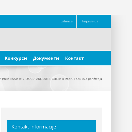
Latinica
Ћирилица
Конкурси
Документи
Контакт
/
Јавне набавке
/
OSIGURANJE 2018.-Odluka o izboru i odluka o poništenju
Kontakt informacije