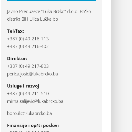
Javno Preduzeće “Luka Brčko” d.o.o. Brčko
distrikt BiH Ulica Lučka bb
Tel/fax:
+387 (0) 49 216-113
+387 (0) 49 216-402
Direktor:
+387 (0) 49 217-803
perica.josic@lukabrcko.ba
Usluge i razvoj
+387 (0) 49 211-510
mirna.salijević@lukabrcko.ba
boro.ilic@lukabrcko.ba
Finansije i opšti poslovi