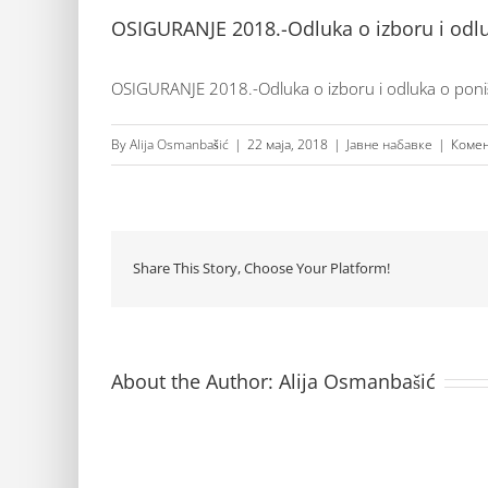
OSIGURANJE 2018.-Odluka o izboru i odlu
OSIGURANJE 2018.-Odluka o izboru i odluka o poni
By
Alija Osmanbašić
|
22 маја, 2018
|
Јавне набавке
|
Комен
Share This Story, Choose Your Platform!
About the Author:
Alija Osmanbašić