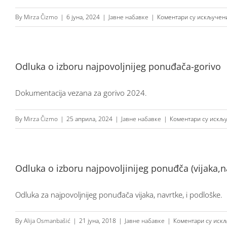
By
Mirza Čizmo
|
6 јуна, 2024
|
Јавне набавке
|
Коментари су искључен
Odluka o izboru najpovoljnijeg ponuđača-gorivo
Dokumentacija vezana za gorivo 2024.
By
Mirza Čizmo
|
25 априла, 2024
|
Јавне набавке
|
Коментари су искљ
Odluka o izboru najpovoljinijeg ponuđča (vijaka,na
Odluka za najpovoljnijeg ponuđača vijaka, navrtke, i podloške.
By
Alija Osmanbašić
|
21 јуна, 2018
|
Јавне набавке
|
Коментари су иск