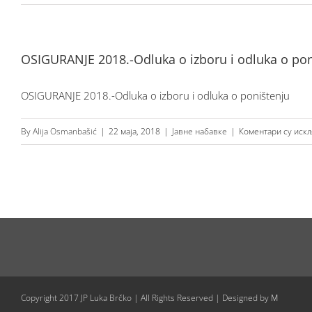
OSIGURANJE 2018.-Odluka o izboru i odluka o pon
OSIGURANJE 2018.-Odluka o izboru i odluka o poništenju
By
Alija Osmanbašić
|
22 маја, 2018
|
Јавне набавке
|
Коментари су иск
Copyright 2017 JP Luka Brčko | All Rights Reserved | Designed by
M