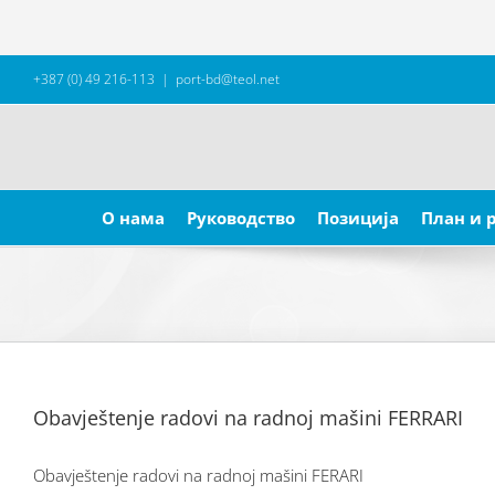
Skip
+387 (0) 49 216-113
|
port-bd@teol.net
to
content
Search
for:
О нама
Руководство
Позиција
План и 
Obavještenje radovi na radnoj mašini FERRARI
Obavještenje radovi na radnoj mašini FERARI