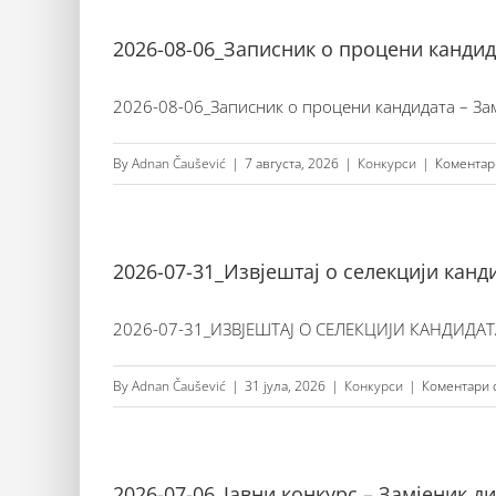
2026-08-06_Записник о процени кандид
2026-08-06_Записник о процени кандидата – Заме
By
Adnan Čaušević
|
7 августа, 2026
|
Конкурси
|
Коментар
2026-07-31_Извјештај о селекцији кан
2026-07-31_ИЗВЈЕШТАЈ О СЕЛЕКЦИЈИ КАНДИДАТА
By
Adnan Čaušević
|
31 јула, 2026
|
Конкурси
|
Коментари 
2026-07-06_Јавни конкурс – Замјеник 