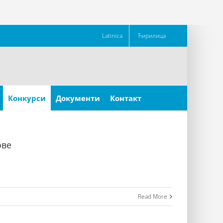
Latinica
Ћирилица
Конкурси
Документи
Контакт
ове
Read More