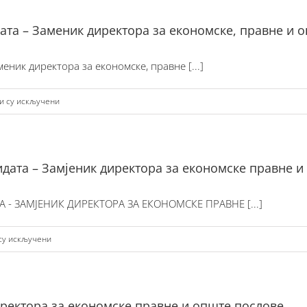
06_Одлука
ата – Заменик директора за економске, правне и 
о
именовању
ник директора за економске, правне [...]
заменика
директора
на
и су искључени
за
2026-
економске,
08-
правне
06_Записник
и
дидата – Замјеник директора за економске правне 
о
опште
процени
послове
 - ЗАМЈЕНИК ДИРЕКТОРА ЗА ЕКОНОМСКЕ ПРАВНЕ [...]
кандидата
–
на
су искључени
Заменик
2026-
директора
07-
за
31_Извјештај
економске,
директора за економске правне и опште послове