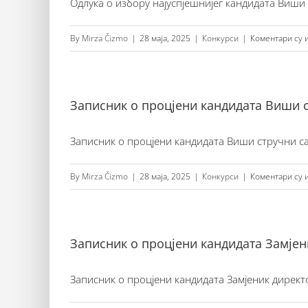
Одлука о избору најуспјешнијег кандидата Виши с
By
Mirza Čizmo
|
28 маја, 2025
|
Конкурси
|
Коментари су 
Записник о процјени кандидата Виши 
Записник о процјени кандидата Виши стручни с
By
Mirza Čizmo
|
28 маја, 2025
|
Конкурси
|
Коментари су 
Записник о процјени кандидата Замјен
Записник о процјени кандидата Замјеник директ