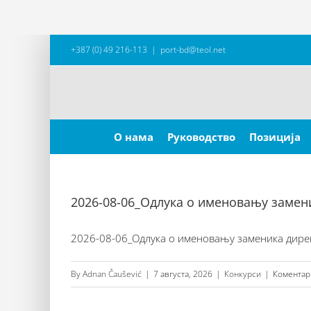
Skip
+387 (0) 49 216-113
|
port-bd@teol.net
to
content
Search
for:
О нама
Руководство
Позиција
2026-08-06_Одлука о именовању замен
2026-08-06_Одлука о именовању заменика директ
By
Adnan Čaušević
|
7 августа, 2026
|
Конкурси
|
Коментар