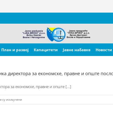
План и развој
Капацитети
Јавне набавке
Новости
ика директора за економске, правне и опште посл
ора за економске, правне и опште [...]
на
и су искључени
2026-
08-