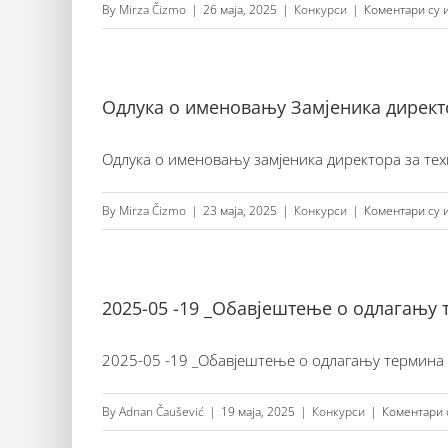
By
Mirza Čizmo
|
26 маја, 2025
|
Конкурси
|
Коментари су 
Одлука о именовању Замјеника директ
Одлука о именовању замјеника директора за те
By
Mirza Čizmo
|
23 маја, 2025
|
Конкурси
|
Коментари су 
2025-05 -19 _Обавјештење о одлагању 
2025-05 -19 _Обавјештење о одлагању термина т
By
Adnan Čaušević
|
19 маја, 2025
|
Конкурси
|
Коментари 