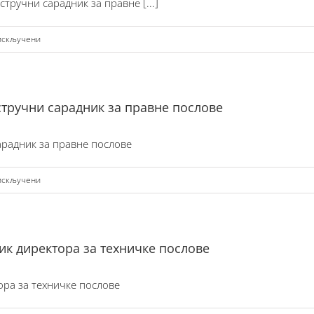
тручни сарадник за правне [...]
на
искључени
Одлука
о
избору
стручни сарадник за правне послове
најуспјешнијег
кандидата
арадник за правне послове
Виши
стручни
на
искључени
сарадник
Записник
за
о
правне
процјени
послове
ик директора за техничке послове
кандидата
Виши
ора за техничке послове
стручни
сарадник