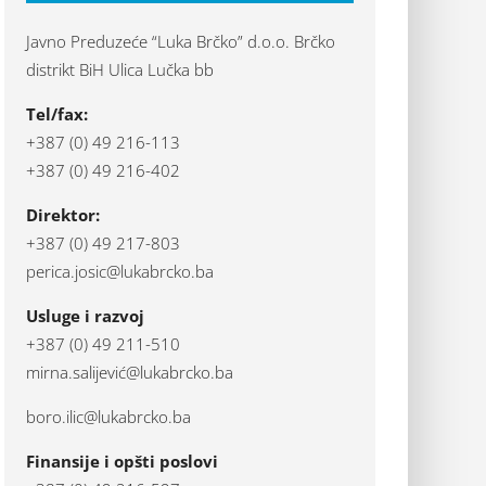
Javno Preduzeće “Luka Brčko” d.o.o. Brčko
distrikt BiH Ulica Lučka bb
Tel/fax:
+387 (0) 49 216-113
+387 (0) 49 216-402
Direktor:
+387 (0) 49 217-803
perica.josic@lukabrcko.ba
Usluge i razvoj
+387 (0) 49 211-510
mirna.salijević@lukabrcko.ba
boro.ilic@lukabrcko.ba
Finansije i opšti poslovi