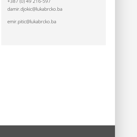
+387 (0) 49 216-597
damir.djokic@lukabrcko.ba
emir.pitic@lukabrcko.ba