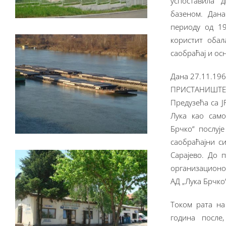
успоставила 
базеном. Дана
периоду од 19
користит обал
саобраћај и ос
Дана 27.11.196
ПРИСТАНИШТЕ 
Предузећа са Ј
Лука као само
Брчко“ послуј
саобраћајни с
Сарајево. До 
организационо
АД „Лука Брчко“
Током рата на
година после,