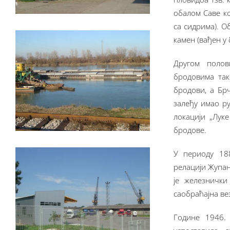
обалом Саве к
са сидрима). О
камен (вађен у
Другом поло
бродовима так
бродови, а Брч
залеђу имао р
локацији „Лук
бродове.
У периоду 18
релацији Жупан
је железнички
саобраћајна ве
Године 1946. 