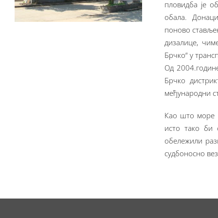
пловидба је о
обала. Донаци
поново стављен
дизалице, чим
Брчко“ у транс
Од 2004.године
Брчко дистрик
међународни ст
Као што море 
исто тако би 
обележили разв
судбоносно вез