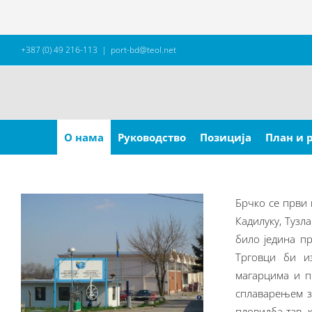
Skip
+387 (0) 49 216-113
|
port-bd@teol.net
to
content
Search
for:
О нама
Руководство
Позиција
План и 
Брчко се први 
Кадилуку, Тузл
било једина пр
Трговци би и
магарцима и п
сплаварењем за
пловидба тзв. 