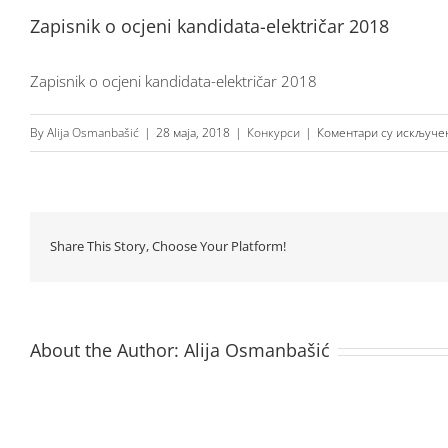
Zapisnik o ocjeni kandidata-električar 2018
Zapisnik o ocjeni kandidata-električar 2018
By
Alija Osmanbašić
|
28 маја, 2018
|
Конкурси
|
Коментари су искључе
Share This Story, Choose Your Platform!
About the Author:
Alija Osmanbašić