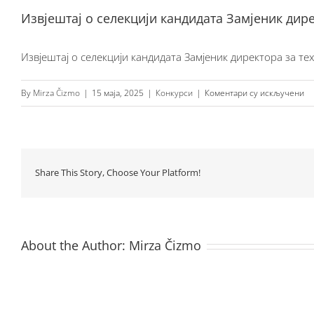
Извјештај о селекцији кандидата Замјеник дир
Извјештај о селекцији кандидата Замјеник директора за те
на
By
Mirza Čizmo
|
15 маја, 2025
|
Конкурси
|
Коментари су искључени
Из
о
се
ка
Share This Story, Choose Your Platform!
За
ди
за
те
About the Author:
Mirza Čizmo
по