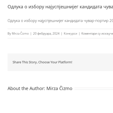
Одлука о избору најуспјешнијег кандидата чув
Одлука о избору најуспјешнијег кандидата чувар-портир 2
By
Mirza Čizmo
|
20 фебруара, 2024
|
Конкурси
|
Коментари су искључ
Share This Story, Choose Your Platform!
About the Author:
Mirza Čizmo