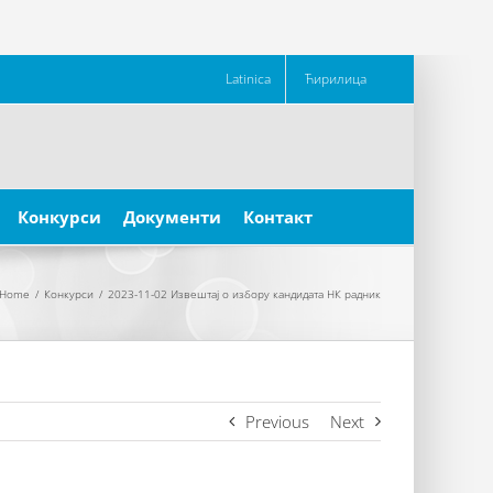
Latinica
Ћирилица
Конкурси
Документи
Контакт
Home
/
Конкурси
/
2023-11-02 Извештај о избору кандидата НК радник
Previous
Next