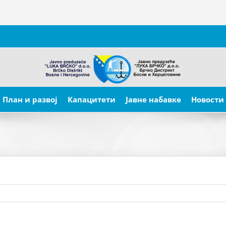
План и развој
Капацитети
Јавне набавке
Новости