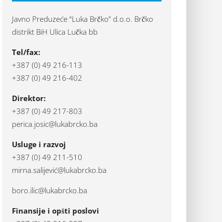
Javno Preduzeće “Luka Brčko” d.o.o. Brčko
distrikt BiH Ulica Lučka bb
Tel/fax:
+387 (0) 49 216-113
+387 (0) 49 216-402
Direktor:
+387 (0) 49 217-803
perica.josic@lukabrcko.ba
Usluge i razvoj
+387 (0) 49 211-510
mirna.salijević@lukabrcko.ba
boro.ilic@lukabrcko.ba
Finansije i opšti poslovi