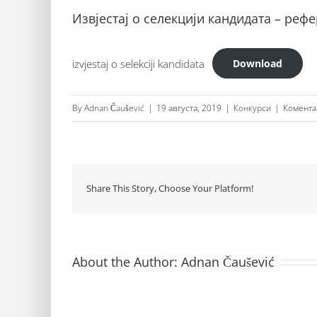
Извјестај о селекцији кандидата – реф
izvjestaj o selekciji kandidata
Download
By
Adnan Čaušević
|
19 августа, 2019
|
Конкурси
|
Комента
Share This Story, Choose Your Platform!
About the Author:
Adnan Čaušević