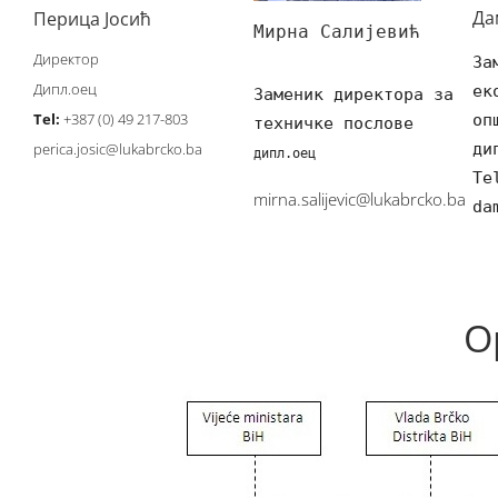
Да
Перица Јосић
Мирна Салијевић
Директор
За
Дипл.оец
ек
Заменик директора за 

Tel:
+387 (0) 49 217-803
perica.josic@lukabrcko.ba
ди
Te
mirna.salijevic@lukabrcko.ba
da
О