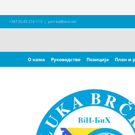
Skip
+387 (0) 49 216-113
|
port-bd@teol.net
to
content
Search
for:
О нама
Руководство
Позиција
План и 