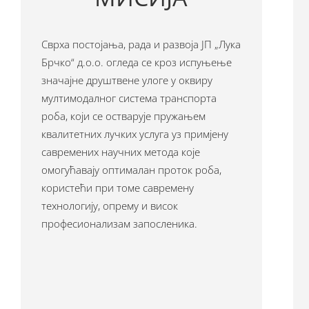
Сврха постојања, рада и развоја ЈП „Лука
Брчко“ д.о.о. огледа се кроз испуњење
значајне друштвене улоге у оквиру
мултимодалног система транспорта
роба, који се остварује пружањем
квалитетних лучких услуга уз примјену
савремених научних метода које
омогућавају оптималан проток роба,
користећи при томе савремену
технологију, опрему и висок
професионализам запосленика.