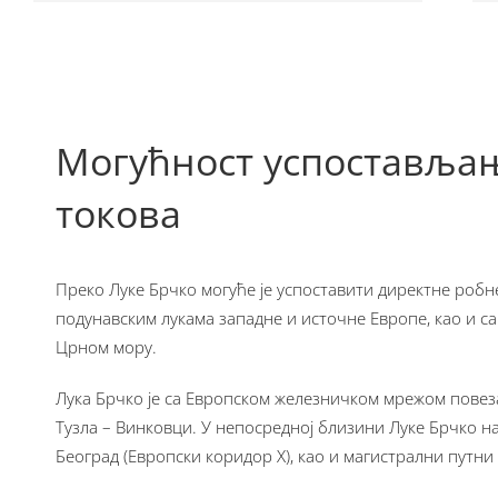
Могућност успоставља
токова
Преко Луке Брчко могуће је успоставити директне робн
подунавским лукама западне и источне Европе, као и са
Црном мору.
Лука Брчко је са Европском железничком мрежом повез
Тузла – Винковци. У непосредној близини Луке Брчко на
Београд (Европски коридор Х), као и магистрални путни