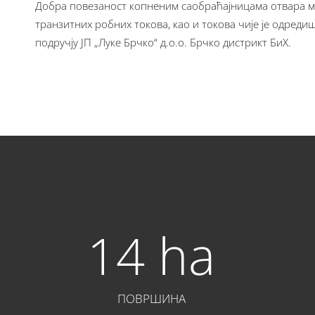
Добра повезаност копненим саобраћајницама отвара м
транзитних робних токова, као и токова чије је одред
подручју ЈП „Луке Брчко“ д.о.о. Брчко дистрикт БиХ.
14
ha
ПОВРШИНА