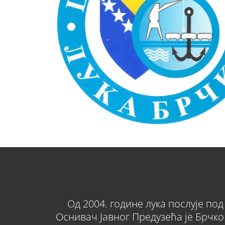
Од 2004. године лука послује под
Оснивач Јавног Предузећа је Брчко