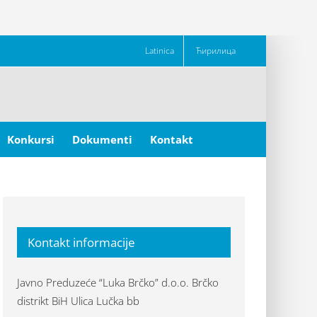
Latinica
Ћирилица
Konkursi
Dokumenti
Kontakt
Kontakt informacije
Javno Preduzeće “Luka Brčko” d.o.o. Brčko
distrikt BiH Ulica Lučka bb