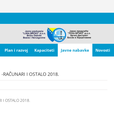
Plan i razvoj
Kapaciteti
Javne nabavke
Novosti
a -RAČUNARI I OSTALO 2018.
RI I OSTALO 2018.