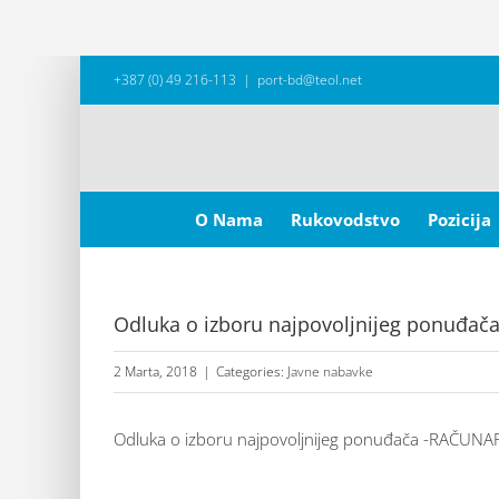
Skip
+387 (0) 49 216-113
|
port-bd@teol.net
to
content
Search
for:
O Nama
Rukovodstvo
Pozicija
Odluka o izboru najpovoljnijeg ponuđač
2 Marta, 2018
|
Categories:
Javne nabavke
Odluka o izboru najpovoljnijeg ponuđača -RAČUNA